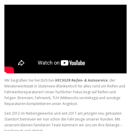
Wir begrüßen Sie herzlich bei
HECHLER Reifen- & Autoservice
, der
Meisterwerkstatt in Stutensee-Blankenloch für alles rund um Reifen und
Fahrwerksreparaturen! Unser fachlicher Fokus liegt auf Reifen und
Felgen. Bremsen, Fahrwerk, TÜV (Mittwochs vormittags) und sonstige
Reparaturen komplettieren unser Angebot.
Seit 2012 im Nebengewerbe und seit 2017 am jetzigen neu gebauten
Standort betreuen wir nun schon die Fahrzeuge unserer Kunden. Mit
unserem kleinen familiären Team kümmern wir uns um Ihre Belange –
kundennah und ehrlich.