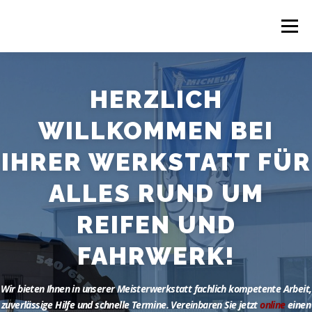
Zum
Inhalt
Menü
springen
ÜBER UNS
REIFEN & FELGEN
AUTOSERVICE
HERZLICH
WILLKOMMEN BEI
TERMIN VEREINBAREN
KONTAKT
IHRER WERKSTATT FÜR
ALLES RUND UM
REIFEN UND
FAHRWERK!
Wir bieten Ihnen in unserer Meisterwerkstatt fachlich kompetente Arbeit,
zuverlässige Hilfe und schnelle Termine. Vereinbaren Sie jetzt
online
einen